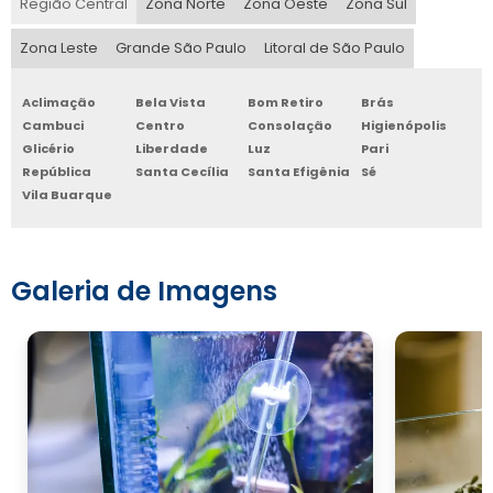
Região Central
Zona Norte
Zona Oeste
Zona Sul
Zona Leste
Grande São Paulo
Litoral de São Paulo
Aclimação
Bela Vista
Bom Retiro
Brás
Cambuci
Centro
Consolação
Higienópolis
Glicério
Liberdade
Luz
Pari
República
Santa Cecília
Santa Efigênia
Sé
Vila Buarque
Galeria de Imagens