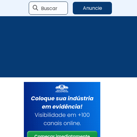
Buscar
Anuncie
a
o
a
o