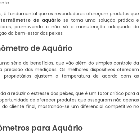
ente.
, é fundamental que os revendedores ofereçam produtos qu
O
termômetro de aquário
se torna uma solução prática 
umidores, promovendo a não só a manutenção adequada d
o do bem-estar dos peixes.
rmômetro de Aquário
uma série de benefícios, que vão além do simples controle d
 precisão das medições. Os melhores dispositivos oferece
 os proprietários ajustem a temperatura de acordo com a
.
 a reduzir o estresse dos peixes, que é um fator crítico para 
 oportunidade de oferecer produtos que asseguram não apena
do cliente final, mostrando-se um diferencial competitivo n
mômetros para Aquário