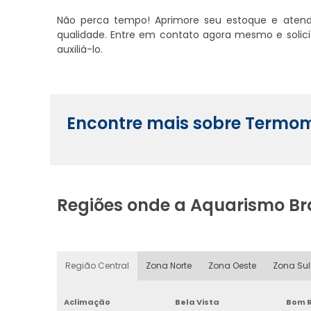
Não perca tempo! Aprimore seu estoque e atend
qualidade. Entre em contato agora mesmo e solic
auxiliá-lo.
Encontre mais sobre Termom
Regiões onde a Aquarismo Br
Região Central
Zona Norte
Zona Oeste
Zona Sul
Aclimação
Bela Vista
Bom R