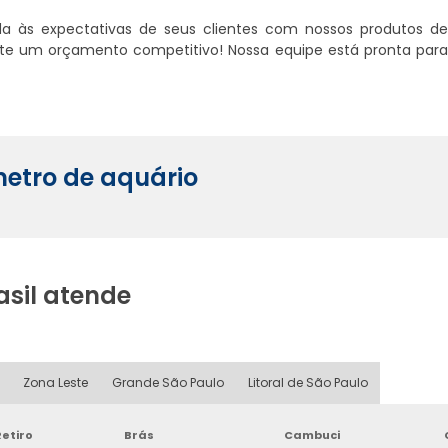
a às expectativas de seus clientes com nossos produtos d
ite um orçamento competitivo! Nossa equipe está pronta par
etro de aquário
asil atende
Zona Leste
Grande São Paulo
Litoral de São Paulo
etiro
Brás
Cambuci