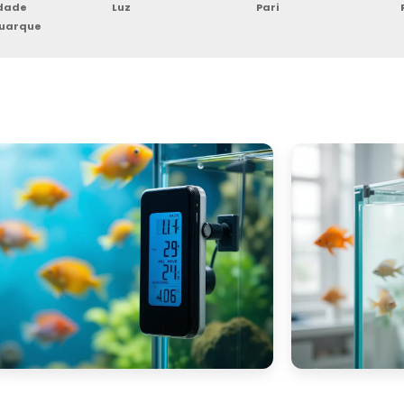
rdade
Luz
Pari
Buarque