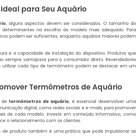
Ideal para Seu Aquário
rio
, alguns aspectos devem ser considerados. O tamanho d
ão determinantes na escolha do modelo mais adequado. Par
vos podem ser suficientes, enquanto aquários maiores pode
itura e a capacidade de instalação do dispositivo. Produtos qu
são sempre vantajosos para o consumidor direto. Revendedore
mo utilizar cada tipo de termômetro podem se destacar em u
romover Termômetros de Aquário
a de
termômetros de aquário
, é essencial desenvolver um
omunicação digital, como redes sociais e e-mails, para promove
iais de cada modelo. Investir em conteúdo informativo, com
alece o relacionamento com os clientes.
ões de produto também é uma prática que pode impulsionar a