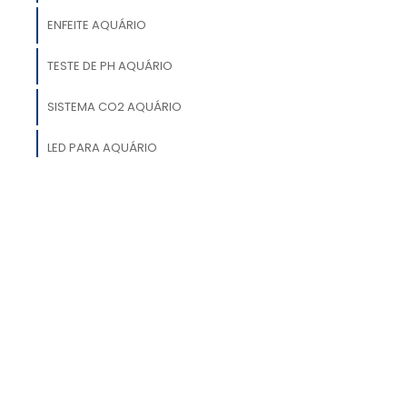
e
ENFEITE AQUÁRIO
,
o
TESTE DE PH AQUÁRIO
o
SISTEMA CO2 AQUÁRIO
s
o
LED PARA AQUÁRIO
FILTRO INTERNO PARA AQUÁRIO
DECORAÇÃO PARA AQUÁRIO
é
o
s
u
e
o