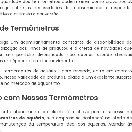
e qualidade dos termômetros podem servir como prova social
iálogo sobre as necessidades dos consumidores e responde
tivo e estimula a conversão.
 de Termômetros
xige um acompanhamento constante da disponibilidade d
atualização das linhas de produtos e a oferta de novidades qu
 um portfólio diversificado não apenas atende diversa
as em épocas de maior movimento.
 **termômetros de aquário** para revenda, entre em contat
 Nossa variedade de produtos, aliada a um excelente suport
ente no mercado de aquarismo.
o com Nossos Termômetros
lente atendimento ao cliente é a chave para o sucesso n
metros de aquário
, sua empresa se destacará na oferta d
 manutenção da temperatura ideal dos aquários. Atender à
l.