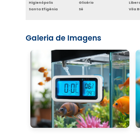
Higienópolis
Glicério
Libe
Santa Efigênia
Sé
Vila 
Galeria de Imagens