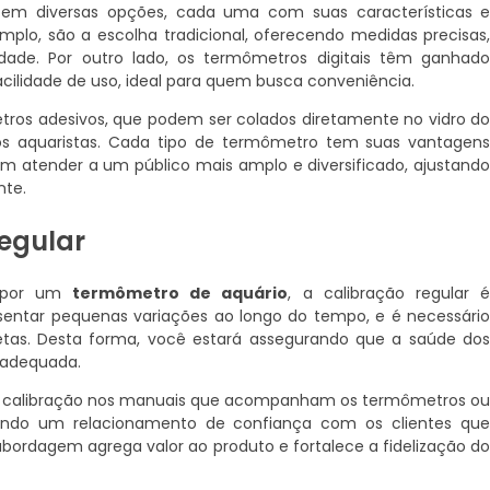
 em diversas opções, cada uma com suas características 
mplo, são a escolha tradicional, oferecendo medidas precisas
dade. Por outro lado, os termômetros digitais têm ganhad
acilidade de uso, ideal para quem busca conveniência.
os adesivos, que podem ser colados diretamente no vidro d
tos aquaristas. Cada tipo de termômetro tem suas vantagen
am atender a um público mais amplo e diversificado, ajustand
nte.
egular
s por um
termômetro de aquário
, a calibração regular 
sentar pequenas variações ao longo do tempo, e é necessári
rretas. Desta forma, você estará assegurando que a saúde do
nadequada.
 a calibração nos manuais que acompanham os termômetros o
iando um relacionamento de confiança com os clientes qu
bordagem agrega valor ao produto e fortalece a fidelização d