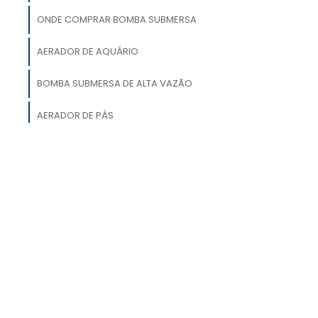
ONDE COMPRAR BOMBA SUBMERSA
s
AERADOR DE AQUÁRIO
e
o
BOMBA SUBMERSA DE ALTA VAZÃO
AERADOR DE PÁS
AERADOR DE LAGOA
e
s
BOMBA SUBMERSA PARA IRRIGAÇÃO
.
o
e
s
,