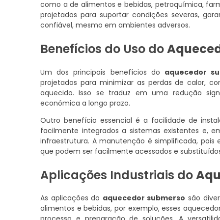
como a de alimentos e bebidas, petroquímica, far
projetados para suportar condições severas, gar
confiável, mesmo em ambientes adversos.
Benefícios do Uso do
Aqueced
Um dos principais benefícios do
aquecedor s
projetados para minimizar as perdas de calor, co
aquecido. Isso se traduz em uma redução signi
econômica a longo prazo.
Outro benefício essencial é a facilidade de in
facilmente integrados a sistemas existentes e, e
infraestrutura. A manutenção é simplificada, poi
que podem ser facilmente acessados e substituídos
Aplicações Industriais do
Aqu
As aplicações do
aquecedor submerso
são diver
alimentos e bebidas, por exemplo, esses aquecedo
processo e preparação de soluções. A versati