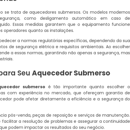
do se trata de aquecedores submersos. Os modelos moderno
 segurança, como desligamento automático em caso d
íquido. Essas medidas garantem que o equipamento funcion
s operadores quanto as instalações.
decer a normas regulatórias específicas, dependendo da su
tos de segurança elétrica e requisitos ambientais. Ao escolhe
atende a essas normas, garantindo não apenas a segurança, ma
triais.
 para Seu
Aquecedor Submerso
quecedor submerso
é tão importante quanto escolher 
sas com experiência no mercado, que ofereçam garantia d
ecedor pode afetar diretamente a eficiência e a segurança d
ncia pós-venda, peças de reposição e serviços de manutenção
acilitar a resolução de problemas e assegurar a continuidad
que podem impactar os resultados do seu negócio.