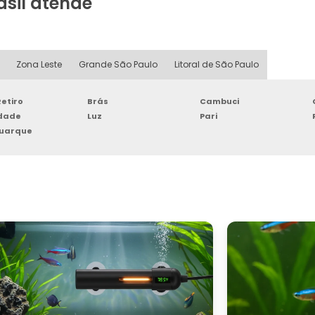
asil atende
Zona Leste
Grande São Paulo
Litoral de São Paulo
etiro
Brás
Cambuci
rdade
Luz
Pari
Buarque