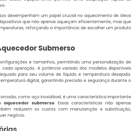
vo.
ersos desempenham um papel crucial no aquecimento de óleo
r dispositivos que não apenas aqueçam eficientemente, mas qu
mperaturas, reforçando a importância de escolher um produt
Aquecedor Submerso
nfigurações e tamanhos, permitindo uma personalização d
cada operação. A potência variada dos modelos disponívei
quado para seu volume de líquido e temperatura desejada
emperatura digital, garantindo precisão e segurança durante 
corrosão, como aço inoxidável, é uma característica important
do
aquecedor submerso
. Essas características não apena
mbém reduzem os custos com manutenção e substituição
uer negócio.
órias