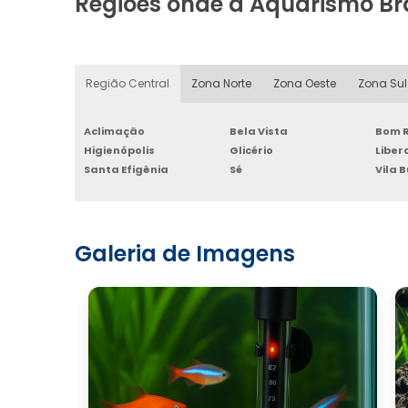
Regiões onde a Aquarismo Br
Região Central
Zona Norte
Zona Oeste
Zona Sul
Aclimação
Bela Vista
Bom R
Higienópolis
Glicério
Libe
Santa Efigênia
Sé
Vila 
Galeria de Imagens