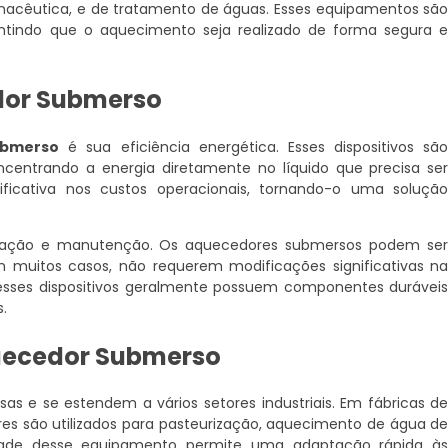
macêutica, e de tratamento de águas. Esses equipamentos sã
antindo que o aquecimento seja realizado de forma segura 
or Submerso
ubmerso
é sua eficiência energética. Esses dispositivos sã
ncentrando a energia diretamente no líquido que precisa se
ficativa nos custos operacionais, tornando-o uma soluçã
stalação e manutenção. Os aquecedores submersos podem se
m muitos casos, não requerem modificações significativas n
s esses dispositivos geralmente possuem componentes durávei
.
ecedor Submerso
sas e se estendem a vários setores industriais. Em fábricas d
res são utilizados para pasteurização, aquecimento de água d
lidade desse equipamento permite uma adaptação rápida à